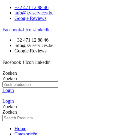
Ga
+32 471 12 88 46
naar
info@kvlservices.be
de
Google Reviews
inhoud
Facebook-f
Icon-linkedin
+32 471 12 88 46
info@kvlservices.be
Google Reviews
Facebook-f
Icon-linkedin
Zoeken
Zoeken
Login
Login
Zoeken
Zoeken
Home
Categorieën